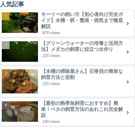
人気記事
モーリーの飼い方【初心者向け完全ガ
イド】水槽・餌・繁殖・病気まで徹底
解説
876 views
【グリーンウォーターの培養と活用方
法】メダカの飼育に役立つ水作り
215 views
【水槽の掃除屋さん】石巻貝の簡単な
飼育方法と役割
215 views
【最初の熱帯魚飼育におすすめ】簡
単！ベタの飼育方法のあれこれ完全解
説
140 views