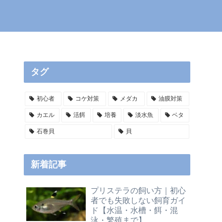
タグ
初心者
コケ対策
メダカ
油膜対策
カエル
活餌
培養
淡水魚
ベタ
石巻貝
貝
新着記事
プリステラの飼い方｜初心
者でも失敗しない飼育ガイ
ド【水温・水槽・餌・混
泳・繁殖まで】