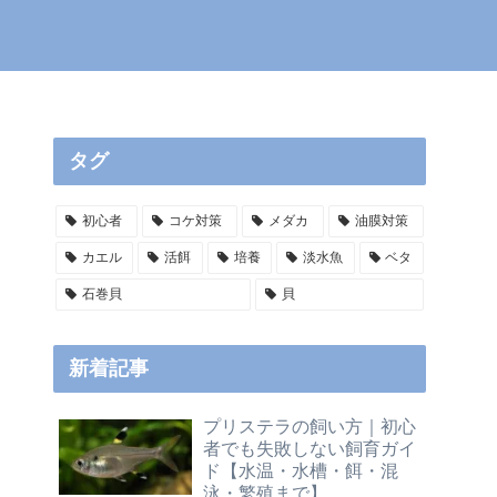
タグ
初心者
コケ対策
メダカ
油膜対策
カエル
活餌
培養
淡水魚
ベタ
石巻貝
貝
新着記事
プリステラの飼い方｜初心
者でも失敗しない飼育ガイ
ド【水温・水槽・餌・混
泳・繁殖まで】