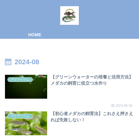
HOME
2024-08
【グリーンウォーターの培養と活用方法】
アクアリウム
メダカの飼育に役立つ水作り
2024.08.30
【初心者メダカの飼育法】これさえ押さえ
アクアリウム
れば失敗しない！