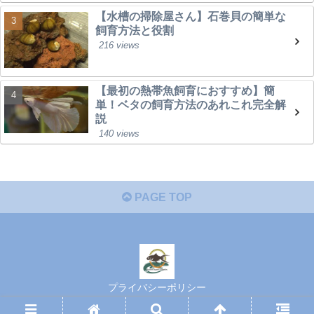
【水槽の掃除屋さん】石巻貝の簡単な
飼育方法と役割
216 views
【最初の熱帯魚飼育におすすめ】簡
単！ベタの飼育方法のあれこれ完全解
説
140 views
PAGE TOP
プライバシーポリシー
© 2024 Aqua & Terra Life.