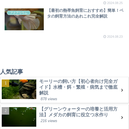
2024.08.25
【最初の熱帯魚飼育におすすめ】簡単！ベ
アクアリウム
タの飼育方法のあれこれ完全解説
2024.08.23
人気記事
モーリーの飼い方【初心者向け完全ガ
イド】水槽・餌・繁殖・病気まで徹底
解説
878 views
【グリーンウォーターの培養と活用方
法】メダカの飼育に役立つ水作り
216 views